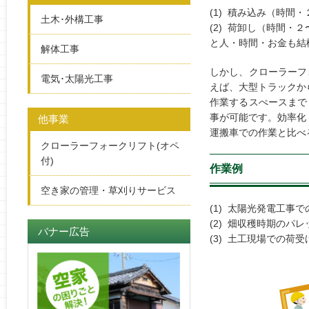
(1)
積み込み（時間・
土木･外構工事
(2) 荷卸し（時間・
と人・時間・お金も結
解体工事
しかし、クローラーフ
電気･太陽光工事
えば、大型トラックか
作業するスぺースまで
事が可能です。効率化
他事業
運搬車での作業と比べ
クローラーフォークリフト(オペ
付)
作業例
空き家の管理・草刈りサービス
(1) 太陽光発電工事
(2) 畑収穫時期のパ
バナー広告
(3) 土工現場での荷