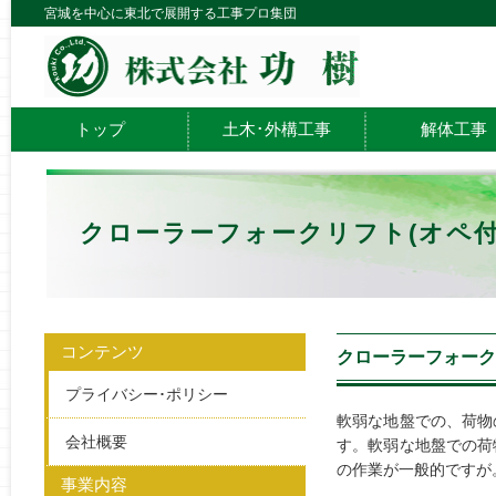
宮城を中心に東北で展開する工事プロ集団
トップ
土木･外構工事
解体工事
クローラーフォークリフト(オペ付
コンテンツ
クローラーフォーク
プライバシー･ポリシー
軟弱な地盤での、荷物
会社概要
す。軟弱な地盤での荷
の作業が一般的ですが
事業内容